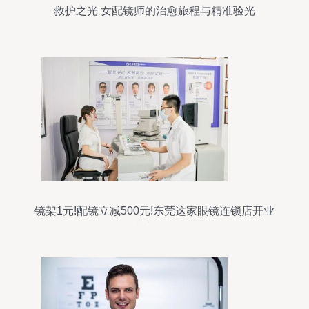
救护之光 女配镜师的治愈旅程与精准验光
镜架1元!配镜立减500元!东莞这家眼镜连锁店开业
福利太劲爆了